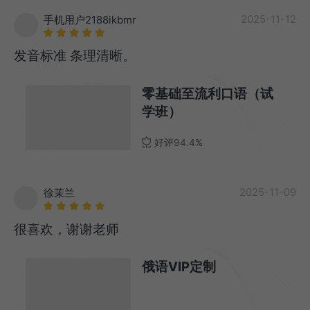
2025-11-12
手机用户2188ikbmr
发音标准 条理清晰。
零基础至流利口语（试
学班）
好评94.4%
2025-11-09
徐茉兰
很喜欢，谢谢老师
俄语VIP定制