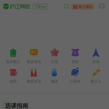
下载App
英语能力
英语考试
日语
韩语
法语
德语
西班牙语
俄语
小语种
青少儿
选课指南