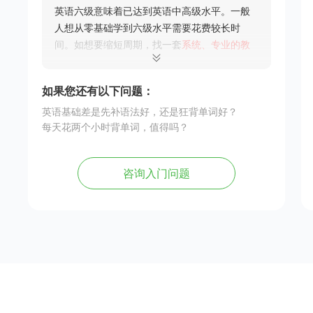
英语六级意味着已达到英语中高级水平。一般
人想从零基础学到六级水平需要花费较长时
间。如想要缩短周期，找一套
系统、专业的教
材
，或跟靠谱的老师学，都可以帮你提升效
率。当然，
无论是自学还是报班学，都需要坚
如果您还有以下问题：
持
。
英语基础差是先补语法好，还是狂背单词好？
每天花两个小时背单词，值得吗？
咨询入门问题