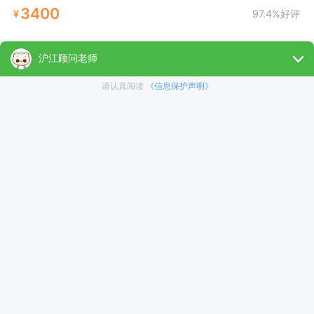
3400
¥
97.4%好评
【U-Spanish】西班牙语零起
点至中高级0-B1
免费试听
6000
¥
96.4%好评
沪江西语0-A2全科乐学
免费试听
3400
¥
97.8%好评
西班牙语零起点至生活会话1V1