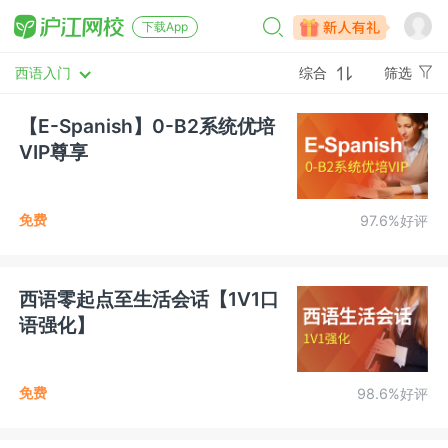
下载App
西语入门
综合
筛选
【E-Spanish】0-B2系统优培
VIP尊享
免费
97.6%好评
西语零起点至生活会话【1V1口
语强化】
免费
98.6%好评