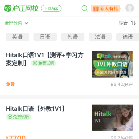
下载App
全部分类
综合
英语
日语
韩语
法语
德语
Hitalk口语1V1【测评+学习方
案定制】
免费试听
免费
96.4%好评
Hitalk口语【外教1V1】
免费试听
7700
¥
96.2%好评