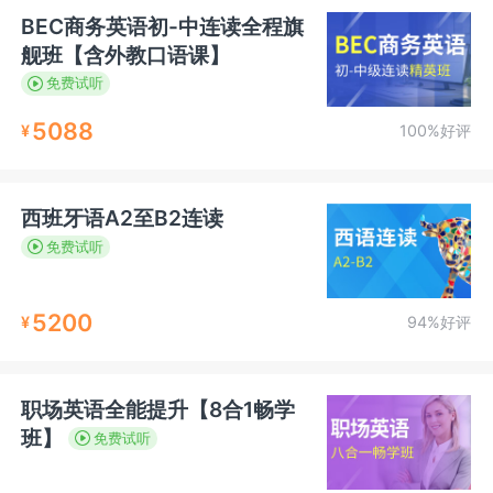
BEC商务英语初-中连读全程旗
舰班【含外教口语课】
免费试听
5088
¥
100%好评
西班牙语A2至B2连读
免费试听
5200
¥
94%好评
职场英语全能提升【8合1畅学
班】
免费试听