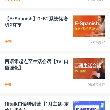
【E-Spanish】0-B2系统优培
VIP尊享
免费
97.6%好评
西语零起点至生活会话【1V1口
语强化】
免费
98.6%好评
Hitalk口语特训营【1月主题-定