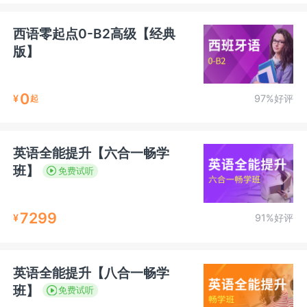
西语零起点0-B2高级【经典
版】
0
¥
97%好评
起
英语全能提升【六合一畅学
班】
免费试听
7299
¥
91%好评
英语全能提升【八合一畅学
班】
免费试听