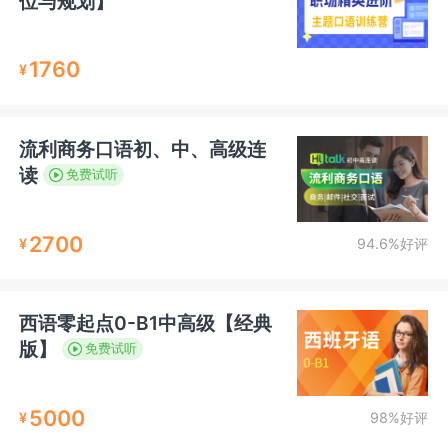
位与规划】
1760
¥
流利商务口语初、中、高级连
读
免费试听
2700
¥
94.6%好评
西语零起点0-B1中高级【经典
版】
免费试听
5000
¥
98%好评