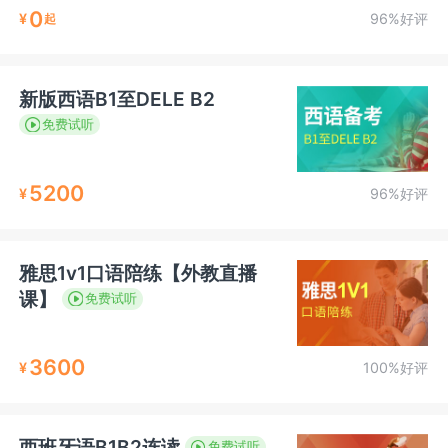
0
¥
96%好评
起
新版西语B1至DELE B2
免费试听
5200
¥
96%好评
雅思1v1口语陪练【外教直播
课】
免费试听
3600
¥
100%好评
西班牙语B1B2连读
免费试听