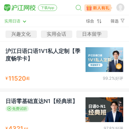
下载App
实用日语
综合
筛选
兴趣文化
实用会话
日本留学
沪江日语口语1V1私人定制【季
度畅学卡】
11520
¥
99.2%好评
起
日语零基础直达N1【经典班】
免费试听
4321
¥
97.8%好评
.55