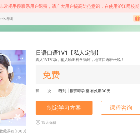
等非常规手段联系用户退费，请广大用户提高防范意识，在使用沪江网校期
企业培训
日语口语1V1【私人定制】
真人1V1互动，输入输出科学循环，地道口语轻松说！
免费
班 次
1
课时 |
报班即学
至
有效期30天
制定学习方案
课程咨询
15天保价
收藏课程(1003)