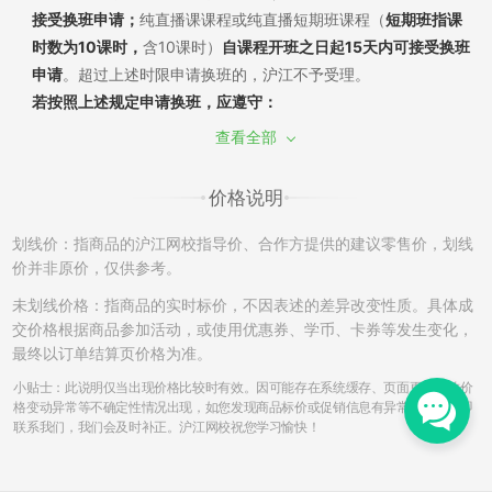
接受换班申请；
纯直播课课程或纯直播短期班课程（
短期班指课
时数为10课时，
含10课时）
自课程开班之日起15天内可接受换班
申请
。超过上述时限申请换班的，沪江不予受理。
若按照上述规定申请换班，应遵守：
（1）换班需经过学员申请和沪江审批，换班差价需遵循现行售后
查看全部
政策。若已产生听课记录，须扣除已听部分费用，差价多退少
补；同课不同班换班：自课程开班之日起7天内，且未产生听课记
价格说明
录，可申请换班至该课程的其他班级，差价不退不补。
（2）如产生课程换班，开通课程时使用消耗的学习卡/优惠券将
划线价：指商品的沪江网校指导价、合作方提供的建议零售价，划线
不能再次使用，亦不能在置换的班级中进行抵扣课程费用。
价并非原价，仅供参考。
（3）开通的课程只有一次换班机会，已申请并成功更换的课程不
未划线价格：指商品的实时标价，不因表述的差异改变性质。具体成
再接受换班申请。另外，成功换班后的课程，不再享有申请退班
交价格根据商品参加活动，或使用优惠券、学币、卡券等发生变化，
的权利。例如A课程-->B课程，B课程不能再次申请更换和退班。
最终以订单结算页价格为准。
（4）更换课程中，若申请由课程费用低的班级换至为课程费用高
小贴士：此说明仅当出现价格比较时有效。因可能存在系统缓存、页面更新导致价
的班级，根据学员的需要申请，沪江可提供差额部分费用对应的
格变动异常等不确定性情况出现，如您发现商品标价或促销信息有异常，请您立即
联系我们，我们会及时补正。沪江网校祝您学习愉快！
的发票；若换班申请是从课程费用高的班级换至课程费用低的班
级，学员须将已开出的发票寄回，收到后方可申请换班，发票寄
回费用由学员自行承担。