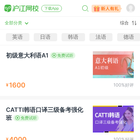
下载App
全部分类
综合
英语
日语
韩语
法语
德语
初级意大利语A1
免费试听
1600
¥
100%好评
CATTI韩语口译三级备考强化
班
免费试听
4000
¥
100%好评