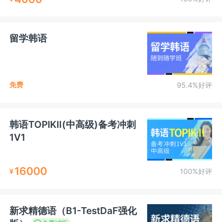
留学韩语
免费
95.4%好评
韩语TOPIKⅡ(中高级)备考冲刺
1V1
16000
¥
100%好评
新求精德语（B1-TestDaF强化