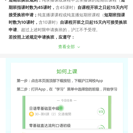
期班指课时数为45课时，
含45课时）
自课程开班之日起15天内可
接受换班申请；
纯直播课课程或纯直播短期班课程（
短期班指课
时数为10课时，
含10课时）
自课程开班之日起15天内可接受换班
申请
。超过上述时限申请换班的，沪江不予受理。
若按照上述规定申请换班，应遵守：
（1）换班需经过学员申请和沪江审批，换班差价需遵循现行售后
查看全部
政策。若已产生听课记录，须扣除已听部分费用，差价多退少
补；同课不同班换班：自课程开班之日起7天内，且未产生听课记
录，可申请换班至该课程的其他班级，差价不退不补。
（2）如产生课程换班，开通课程时使用消耗的学习卡/优惠券将
不能再次使用，亦不能在置换的班级中进行抵扣课程费用。
（3）开通的课程只有一次换班机会，已申请并成功更换的课程不
再接受换班申请。另外，成功换班后的课程，不再享有申请退班
的权利。例如A课程-->B课程，B课程不能再次申请更换和退班。
（4）更换课程中，若申请由课程费用低的班级换至为课程费用高
的班级，根据学员的需要申请，沪江可提供差额部分费用对应的
的发票；若换班申请是从课程费用高的班级换至课程费用低的班