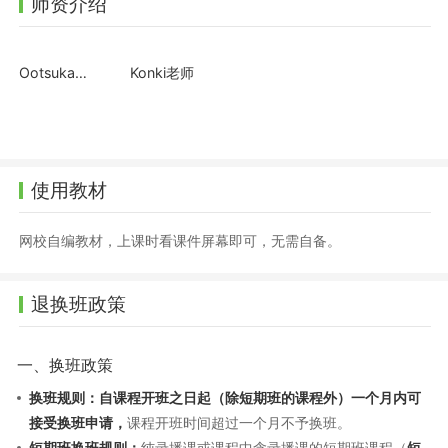
师资介绍
Ootsuka老师
Konki老师
使用教材
网校自编教材，上课时看课件屏幕即可，无需自备。
退换班政策
一、换班政策
换班规则：自课程开班之日起（除短期班的课程外）一个月内可
接受换班申请，
课程开班时间超过一个月不予换班。
短期班换班规则：
纯录播课或课程中含录播课的短期班课程（
短