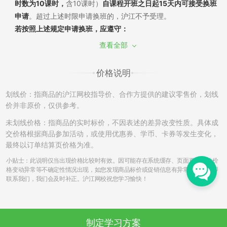
时数为10课时，
含10课时）
自课程开班之日起15天内可接受换班
申请
。超过上述时限申请换班的，沪江不予受理。
若按照上述规定申请换班，应遵守：
（1）换班需经过学员申请和沪江审批，换班差价需遵循现行售后
查看全部
政策。若已产生听课记录，须扣除已听部分费用，差价多退少
补；同课不同班换班：自课程开班之日起7天内，且未产生听课记
价格说明
录，可申请换班至该课程的其他班级，差价不退不补。
（2）如产生课程换班，开通课程时使用消耗的学习卡/优惠券将
划线价：指商品的沪江网校指导价、合作方提供的建议零售价，划线
不能再次使用，亦不能在置换的班级中进行抵扣课程费用。
价并非原价，仅供参考。
（3）开通的课程只有一次换班机会，已申请并成功更换的课程不
未划线价格：指商品的实时标价，不因表述的差异改变性质。具体成
再接受换班申请。另外，成功换班后的课程，不再享有申请退班
交价格根据商品参加活动，或使用优惠券、学币、卡券等发生变化，
的权利。例如A课程-->B课程，B课程不能再次申请更换和退班。
最终以订单结算页价格为准。
（4）更换课程中，若申请由课程费用低的班级换至为课程费用高
小贴士：此说明仅当出现价格比较时有效。因可能存在系统缓存、页面更新导致价
的班级，根据学员的需要申请，沪江可提供差额部分费用对应的
格变动异常等不确定性情况出现，如您发现商品标价或促销信息有异常，请您立即
联系我们，我们会及时补正。沪江网校祝您学习愉快！
的发票；若换班申请是从课程费用高的班级换至课程费用低的班
级，学员须将已开出的发票寄回，收到后方可申请换班，发票寄
回费用由学员自行承担。
签约班，自课程开班之日起第8天不接受换班申请。
制定学习方案