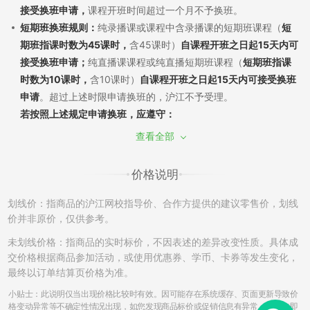
接受换班申请，
课程开班时间超过一个月不予换班。
短期班换班规则：
纯录播课或课程中含录播课的短期班课程（
短
期班指课时数为45课时，
含45课时）
自课程开班之日起15天内可
接受换班申请；
纯直播课课程或纯直播短期班课程（
短期班指课
时数为10课时，
含10课时）
自课程开班之日起15天内可接受换班
申请
。超过上述时限申请换班的，沪江不予受理。
若按照上述规定申请换班，应遵守：
（1）换班需经过学员申请和沪江审批，换班差价需遵循现行售后
查看全部
政策。若已产生听课记录，须扣除已听部分费用，差价多退少
补；同课不同班换班：自课程开班之日起7天内，且未产生听课记
价格说明
录，可申请换班至该课程的其他班级，差价不退不补。
（2）如产生课程换班，开通课程时使用消耗的学习卡/优惠券将
划线价：指商品的沪江网校指导价、合作方提供的建议零售价，划线
不能再次使用，亦不能在置换的班级中进行抵扣课程费用。
价并非原价，仅供参考。
（3）开通的课程只有一次换班机会，已申请并成功更换的课程不
未划线价格：指商品的实时标价，不因表述的差异改变性质。具体成
再接受换班申请。另外，成功换班后的课程，不再享有申请退班
交价格根据商品参加活动，或使用优惠券、学币、卡券等发生变化，
的权利。例如A课程-->B课程，B课程不能再次申请更换和退班。
最终以订单结算页价格为准。
（4）更换课程中，若申请由课程费用低的班级换至为课程费用高
小贴士：此说明仅当出现价格比较时有效。因可能存在系统缓存、页面更新导致价
的班级，根据学员的需要申请，沪江可提供差额部分费用对应的
格变动异常等不确定性情况出现，如您发现商品标价或促销信息有异常，请您立即