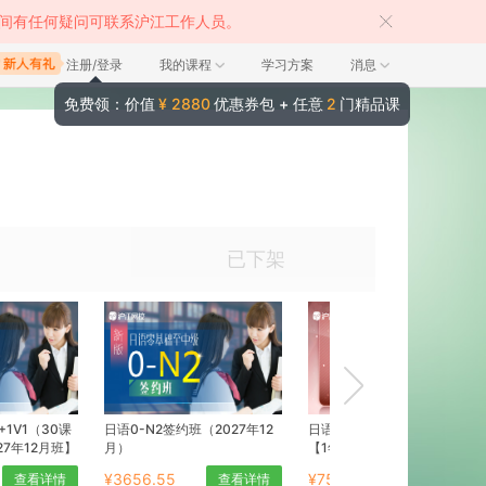
间有任何疑问可联系沪江工作人员。
注册/登录
我的课程
学习方案
消息
免费领：价值
¥ 2880
优惠券包 + 任意
2
门精品课
已下架
+1V1（30课
日语0-N2签约班（2027年12
日语全程直播课-超值启航卡
27年12月班】
月）
【1年】
¥3656.55
¥7500
查看详情
查看详情
查看详情