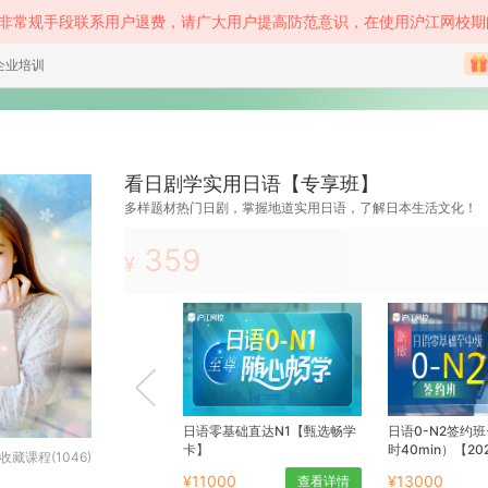
等非常规手段联系用户退费，请广大用户提高防范意识，在使用沪江网校期
企业培训
看日剧学实用日语【专享班】
多样题材热门日剧，掌握地道实用日语，了解日本生活文化！
359
¥
日语零基础直达N1【甄选畅学
日语0-N2签约班
卡】
时40min）【20
收藏课程(1046)
¥11000
¥13000
查看详情