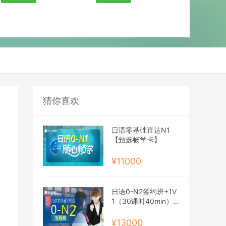
猜你喜欢
日语零基础直达N1
【甄选畅学卡】
¥11000
日语0-N2签约班+1V
1（30课时40min）
【2027年12月班】
¥13000