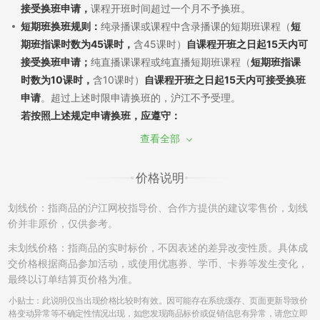
接受换班申请，
课程开班时间超过一个月不予换班。
短期班换班规则：
纯录播课或课程中含录播课的短期班课程（
短
期班指课时数为45课时，
含45课时）
自课程开班之日起15天内可
接受换班申请；
纯直播课课程或纯直播短期班课程（
短期班指课
时数为10课时，
含10课时）
自课程开班之日起15天内可接受换班
申请
。超过上述时限申请换班的，沪江不予受理。
若按照上述规定申请换班，应遵守：
（1）换班需经过学员申请和沪江审批，换班差价需遵循现行售后
查看全部
政策。若已产生听课记录，须扣除已听部分费用，差价多退少
补；同课不同班换班：自课程开班之日起7天内，且未产生听课记
价格说明
录，可申请换班至该课程的其他班级，差价不退不补。
（2）如产生课程换班，开通课程时使用消耗的学习卡/优惠券将
划线价：指商品的沪江网校指导价、合作方提供的建议零售价，划线
不能再次使用，亦不能在置换的班级中进行抵扣课程费用。
价并非原价，仅供参考。
（3）开通的课程只有一次换班机会，已申请并成功更换的课程不
未划线价格：指商品的实时标价，不因表述的差异改变性质。具体成
再接受换班申请。另外，成功换班后的课程，不再享有申请退班
交价格根据商品参加活动，或使用优惠券、学币、卡券等发生变化，
的权利。例如A课程-->B课程，B课程不能再次申请更换和退班。
最终以订单结算页价格为准。
（4）更换课程中，若申请由课程费用低的班级换至为课程费用高
小贴士：此说明仅当出现价格比较时有效。因可能存在系统缓存、页面更新导致价
的班级，根据学员的需要申请，沪江可提供差额部分费用对应的
格变动异常等不确定性情况出现，如您发现商品标价或促销信息有异常，请您立即