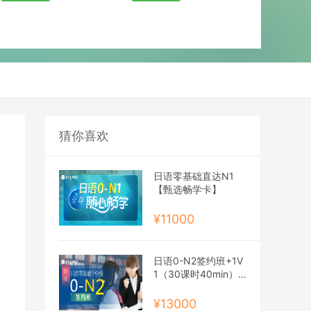
猜你喜欢
日语零基础直达N1
【甄选畅学卡】
¥11000
日语0-N2签约班+1V
1（30课时40min）
【2027年12月班】
¥13000