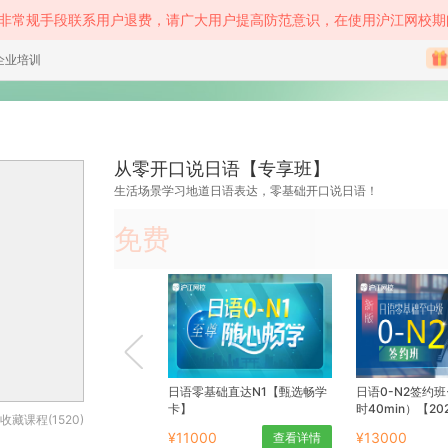
等非常规手段联系用户退费，请广大用户提高防范意识，在使用沪江网校期
企业培训
从零开口说日语【专享班】
生活场景学习地道日语表达，零基础开口说日语！
免费
日语零基础直达N1【甄选畅学
日语0-N2签约班
卡】
时40min）【20
收藏课程(1520)
¥11000
¥13000
查看详情