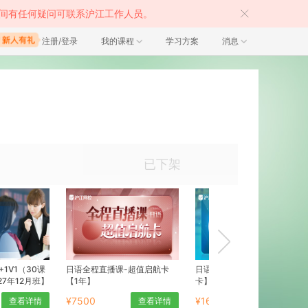
间有任何疑问可联系沪江工作人员。
注册/登录
我的课程
学习方案
消息
已下架
+1V1（30课
日语全程直播课-超值启航卡
日语零基础直达N1【至尊畅学
27年12月班】
【1年】
卡】
¥7500
¥16000
查看详情
查看详情
查看详情