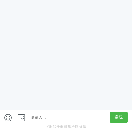
App
客户端
触屏版
上海行藏科技（集团）股份公司
内容举报热线 4000850815
联系电话：021-61125678
意见反馈