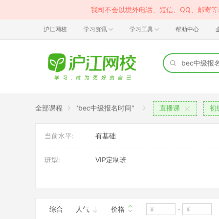
我司不会以境外电话、短信、QQ、邮寄
沪江网校
学习资讯
学习工具
帮助中心
全部课程
"bec中级报名时间"
直播课
初
当前水平:
有基础
班型:
VIP定制班
应用场景:
其它
综合
人气
价格
-