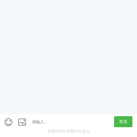
App
客户端
触屏版
上海行藏科技（集团）股份公司
内容举报热线 4000850815
联系电话：021-61125678
意见反馈