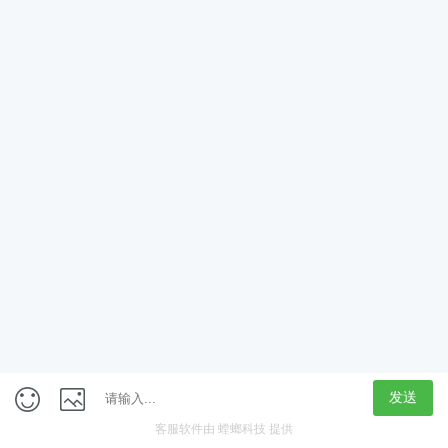
App
客户端
触屏版
上海行藏科技（集团）股份公司
内容举报热线 4000850815
联系电话：021-61125678
意见反馈