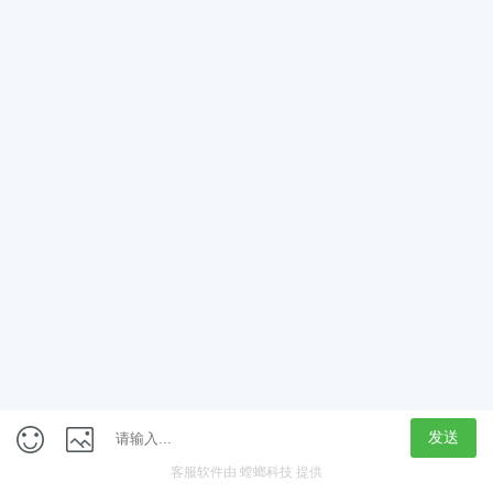
App
客户端
触屏版
上海行藏科技（集团）股份公司
内容举报热线 4000850815
联系电话：021-61125678
意见反馈