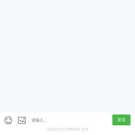
App
客户端
触屏版
上海行藏科技（集团）股份公司
内容举报热线 4000850815
联系电话：021-61125678
意见反馈