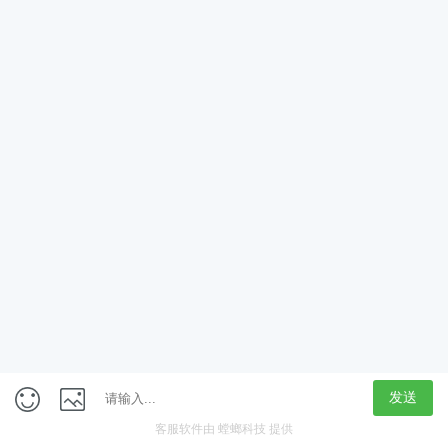
App
客户端
触屏版
上海行藏科技（集团）股份公司
内容举报热线 4000850815
联系电话：021-61125678
意见反馈