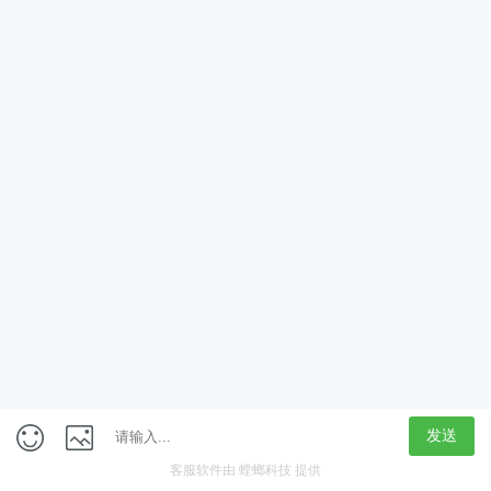
App
客户端
触屏版
上海行藏科技（集团）股份公司
内容举报热线 4000850815
联系电话：021-61125678
意见反馈