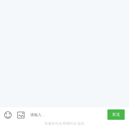
App
客户端
触屏版
上海行藏科技（集团）股份公司
内容举报热线 4000850815
联系电话：021-61125678
意见反馈