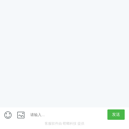
App
客户端
触屏版
上海行藏科技（集团）股份公司
内容举报热线 4000850815
联系电话：021-61125678
意见反馈