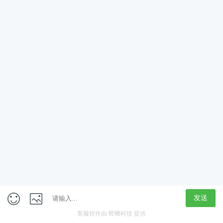
App
客户端
触屏版
上海行藏科技（集团）股份公司
内容举报热线 4000850815
联系电话：021-61125678
意见反馈