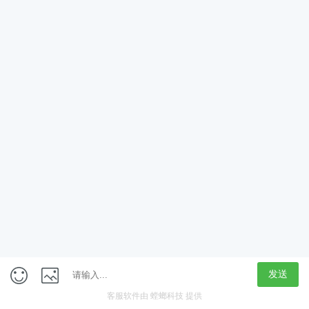
App
客户端
触屏版
上海行藏科技（集团）股份公司
内容举报热线 4000850815
联系电话：021-61125678
意见反馈