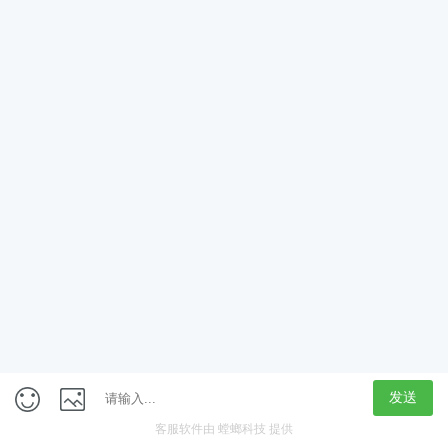
App
客户端
触屏版
上海行藏科技（集团）股份公司
内容举报热线 4000850815
联系电话：021-61125678
意见反馈