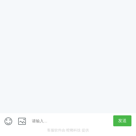
App
客户端
触屏版
上海行藏科技（集团）股份公司
内容举报热线 4000850815
联系电话：021-61125678
意见反馈