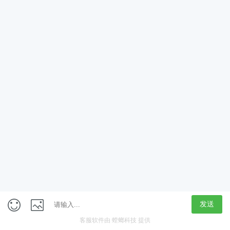
App
客户端
触屏版
上海行藏科技（集团）股份公司
内容举报热线 4000850815
联系电话：021-61125678
意见反馈