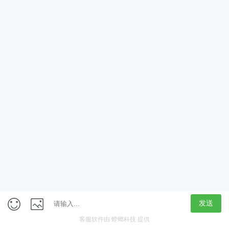
App
客户端
触屏版
上海行藏科技（集团）股份公司
内容举报热线 4000850815
联系电话：021-61125678
意见反馈