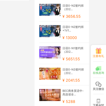
日语0-N2签约班
（202...
¥ 3656.55
日语0-N2签约班
+1V1...
¥ 13000
日语0-N1签约班
（202...
注册有礼
¥ 5651.55
日语0-N3签约班
在线咨询
（202...
¥ 2041.55
关注微信
BEC商务英语中-
高连读全...
¥ 5288
下载APP