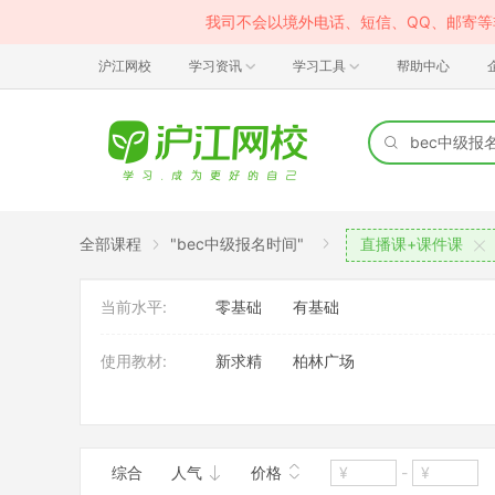
我司不会以境外电话、短信、QQ、邮寄
沪江网校
学习资讯
学习工具
帮助中心
全部课程
"bec中级报名时间"
直播课+课件课
当前水平:
零基础
有基础
使用教材:
新求精
柏林广场
班型:
VIP定制班
综合
人气
价格
-