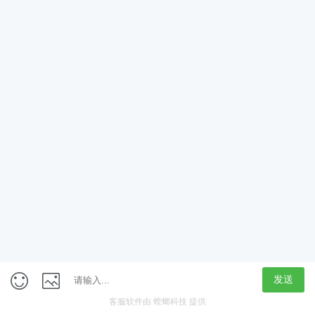
App
客户端
触屏版
上海行藏科技（集团）股份公司
内容举报热线 4000850815
联系电话：021-61125678
意见反馈