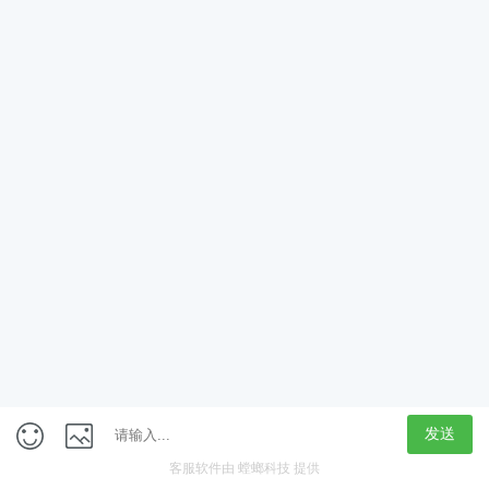
App
客户端
触屏版
上海行藏科技（集团）股份公司
内容举报热线 4000850815
联系电话：021-61125678
意见反馈