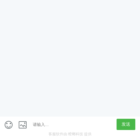
App
客户端
触屏版
上海行藏科技（集团）股份公司
内容举报热线 4000850815
联系电话：021-61125678
意见反馈