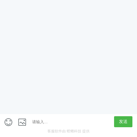
App
客户端
触屏版
上海行藏科技（集团）股份公司
内容举报热线 4000850815
联系电话：021-61125678
意见反馈