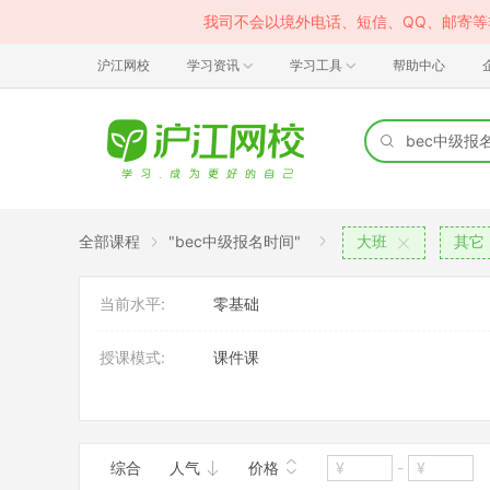
我司不会以境外电话、短信、QQ、邮寄
沪江网校
学习资讯
学习工具
帮助中心
全部课程
"bec中级报名时间"
大班
其它
当前水平:
零基础
授课模式:
课件课
应用场景:
其它
综合
人气
价格
-