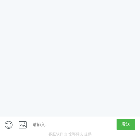
App
客户端
触屏版
上海行藏科技（集团）股份公司
内容举报热线 4000850815
联系电话：021-61125678
意见反馈