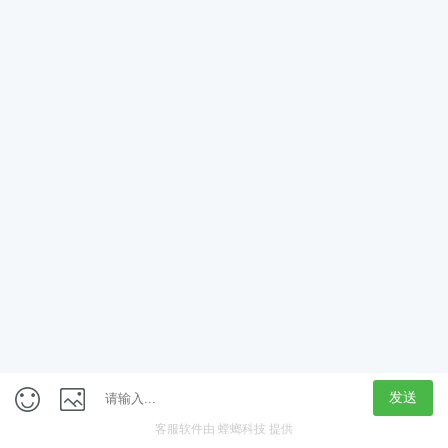
App
客户端
触屏版
上海行藏科技（集团）股份公司
内容举报热线 4000850815
联系电话：021-61125678
意见反馈