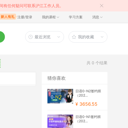
间有任何疑问可联系沪江工作人员。
注册/登录
我的课程
学习方案
消息
最近浏览
我的收藏
共
0
个结果
猜你喜欢
日语0-N2签约班
（202...
¥ 3656.55
日语0-N1签约班
（202...