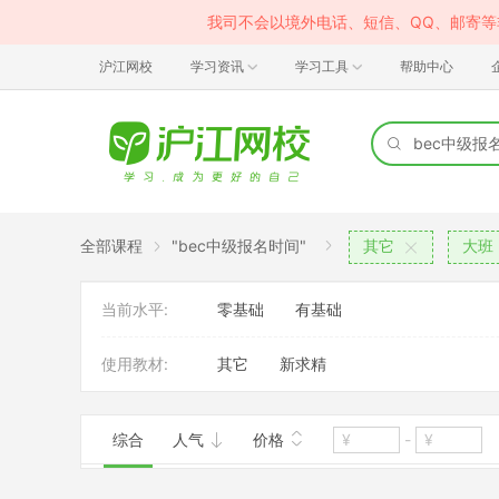
我司不会以境外电话、短信、QQ、邮寄
沪江网校
学习资讯
学习工具
帮助中心
全部课程
"bec中级报名时间"
其它
大班
当前水平:
零基础
有基础
使用教材:
其它
新求精
综合
人气
价格
-