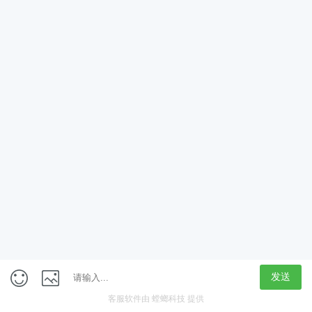
App
客户端
触屏版
上海行藏科技（集团）股份公司
内容举报热线 4000850815
联系电话：021-61125678
意见反馈