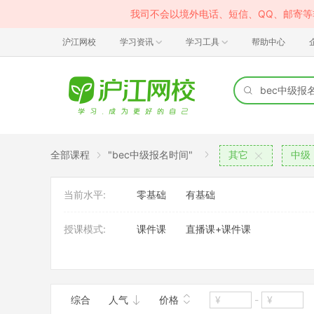
我司不会以境外电话、短信、QQ、邮寄
沪江网校
学习资讯
学习工具
帮助中心
全部课程
"bec中级报名时间"
其它
中级
当前水平:
零基础
有基础
授课模式:
课件课
直播课+课件课
班型:
VIP定制班
大班
综合
人气
价格
-