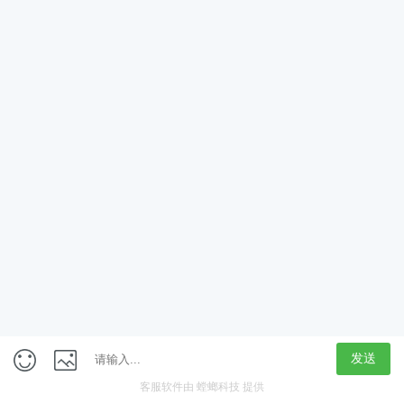
App
客户端
触屏版
上海行藏科技（集团）股份公司
内容举报热线 4000850815
联系电话：021-61125678
意见反馈