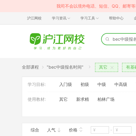
我司不会以境外电话、短信、QQ、邮寄
沪江网校
学习资讯
学习工具
帮助中心
全部课程
"bec中级报名时间"
其它
有基
学习目标:
入门级
初级
中级
中高级
使用教材:
其它
新求精
柏林广场
授课模式:
课件课
综合
人气
价格
-