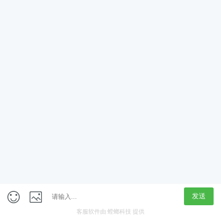
App
客户端
触屏版
上海行藏科技（集团）股份公司
内容举报热线 4000850815
联系电话：021-61125678
意见反馈