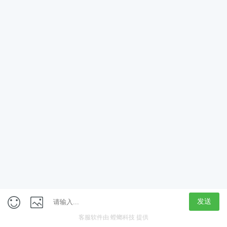
App
客户端
触屏版
上海行藏科技（集团）股份公司
内容举报热线 4000850815
联系电话：021-61125678
意见反馈