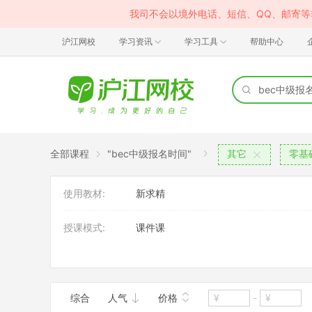
我司不会以境外电话、短信、QQ、邮寄
沪江网校
学习资讯
学习工具
帮助中心
全部课程
"bec中级报名时间"
其它
零基
使用教材:
新求精
授课模式:
课件课
班型:
大班
综合
人气
价格
-