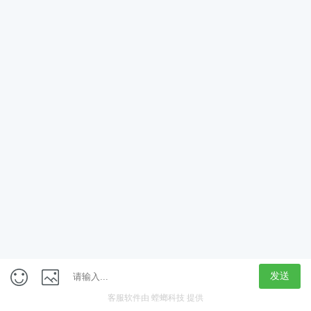
App
客户端
触屏版
上海行藏科技（集团）股份公司
内容举报热线 4000850815
联系电话：021-61125678
意见反馈