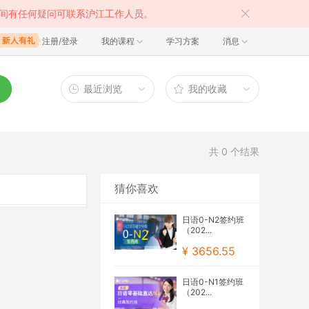
间有任何疑问可联系沪江工作人员。
注册/登录
我的课程
学习方案
消息
最近浏览
我的收藏
共
0
个结果
猜你喜欢
日语0-N2签约班
（202...
¥ 3656.55
日语0-N1签约班
（202...