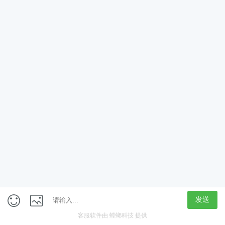
App
客户端
触屏版
上海行藏科技（集团）股份公司
内容举报热线 4000850815
联系电话：021-61125678
意见反馈